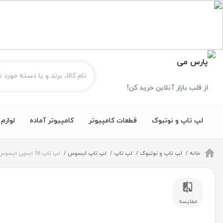
از قلب بازار آنلاین خرید کن!
لپ تاپ و نوتبوک
قطعات کامپیوتر
کامپیوتر آماده
لوازم
خانه
لپ تاپ و نوتبوک
لپ تاپ
لپ تاپ ایسوس
لپ تاپ 16 اینچی ایسوس مدل Vivobook 16X K3605VU i9 13900H 16GB 1TB SSD RTX4050
مقایسه