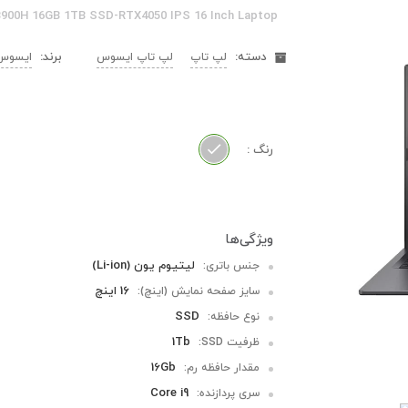
3900H 16GB 1TB SSD-RTX4050 IPS 16 Inch Laptop
دسته:
برند:
لپ تاپ
لپ تاپ ایسوس
ایسوس | s
رنگ :
لیتیوم یون (Li-ion)
جنس باتری:
16 اینچ
سایز صفحه نمایش (اینچ):
SSD
نوع حافظه:
1Tb
ظرفیت SSD:
16Gb
مقدار حافظه رم:
Core i9
سری پردازنده: