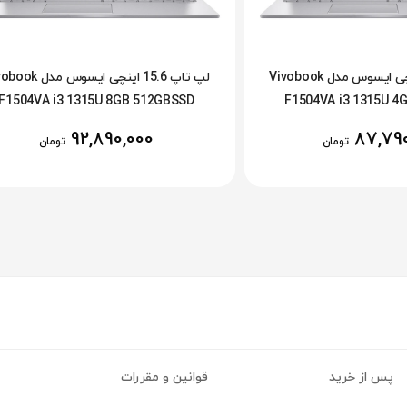
لپ تاپ 15.6 اینچی ایسوس مدل Vivobook
لپ تاپ 15.6 اینچی ایسوس م
F1504VA i3 1315U 8GB 512GBSSD
F1504VA i3 1315U 4
92,890,000
87,79
تومان
تومان
پس از خرید
قوانین و مقررات