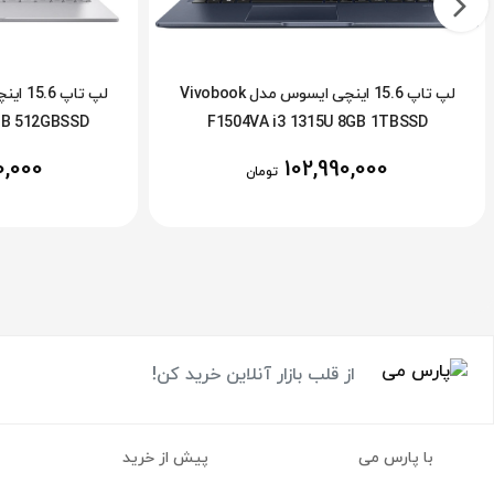
لپ تاپ 15.6 اینچی ایسوس مدل Vivobook
GB 512GBSSD
F1504VA i3 1315U 8GB 1TBSSD
0,000
102,990,000
تومان
از قلب بازار آنلاین خرید کن!
با پارس می
پیش از خرید