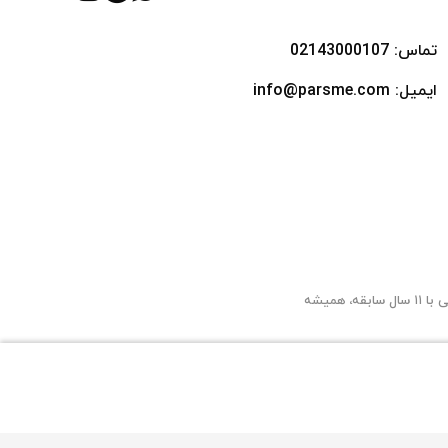
تماس: 02143000107
ایمیل: info@parsme.com
"پارس می" جاییه که با خیال راحت می‌تونید جدیدترین و بهترین لپ‌تاپ‌ها، تبلت‌ها و کلی محصولات دیجیتال دیگه رو از بهترین برندها پیدا کنید. پارس‌ می با ۱۱ سال سابقه، همیشه