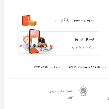
‌تاپ ASUS Vivobook 16X i9
لپ‌تاپ با RTX 4050
ضمانت اصل بودن
ع
کالا