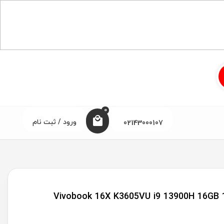
0
ورود / ثبت نام
02143000107
نچی ایسوس مدل Vivobook 16X K3605VU i9 13900H 16GB 1TB SSD