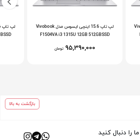
دل Vivobook
لپ تاپ 15.6 اینچی ایسوس مدل Vivobook
GBSSD
F1504VA i3 1315U 12GB 512GBSSD
95,390,000
تومان
بازگشت به بالا
ما را دنبال کنید