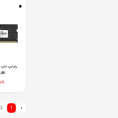
L46
نا
2
1
«