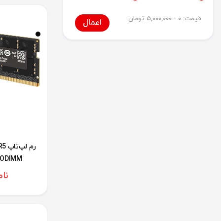
قیمت:
0 - 5,000,000
تومان
اعمال
رم 
SODIMM
نا