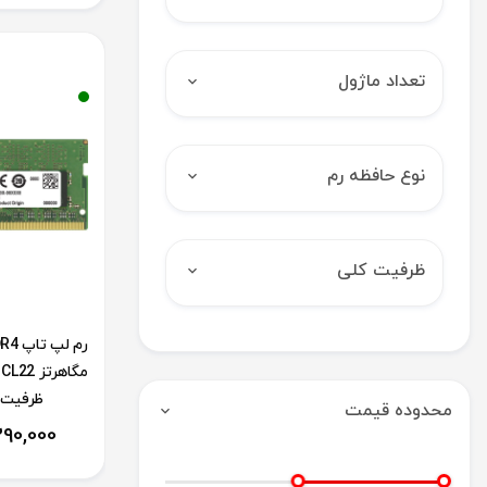
تعداد ماژول
نوع حافظه رم
ظرفیت کلی
ظرفیت 8 گیگابای
محدوده قیمت
290,000